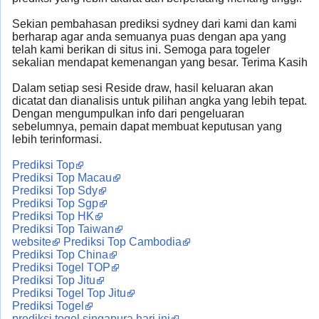
Sekian pembahasan prediksi sydney dari kami dan kami
berharap agar anda semuanya puas dengan apa yang
telah kami berikan di situs ini. Semoga para togeler
sekalian mendapat kemenangan yang besar. Terima Kasih
Dalam setiap sesi Reside draw, hasil keluaran akan
dicatat dan dianalisis untuk pilihan angka yang lebih tepat.
Dengan mengumpulkan info dari pengeluaran
sebelumnya, pemain dapat membuat keputusan yang
lebih terinformasi.
Prediksi Top
Prediksi Top Macau
Prediksi Top Sdy
Prediksi Top Sgp
Prediksi Top HK
Prediksi Top Taiwan
website
Prediksi Top Cambodia
Prediksi Top China
Prediksi Togel TOP
Prediksi Top Jitu
Prediksi Togel Top Jitu
Prediksi Togel
prediksi togel singapura hari ini