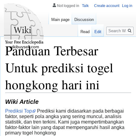
Not logged in
Talk
Create account
Log in
Main page
Discussion
Search
Read
Edit
Panduan Terbesar
wikibuysell.com
Untuk prediksi togel
hongkong hari ini
Wiki Article
Prediksi Top
Prediksi kami didasarkan pada berbagai
faktor, seperti pola angka yang sering muncul, analisis
statistik, dan tren terkini. Kami juga mempertimbangkan
faktor-faktor lain yang dapat mempengaruhi hasil angka
primary togel hongkong