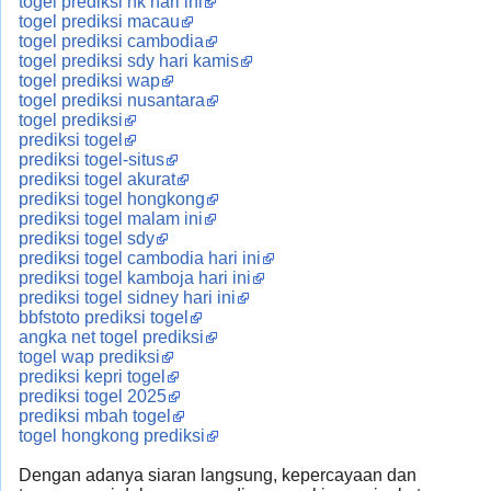
togel prediksi hk hari ini
togel prediksi macau
togel prediksi cambodia
togel prediksi sdy hari kamis
togel prediksi wap
togel prediksi nusantara
togel prediksi
prediksi togel
prediksi togel-situs
prediksi togel akurat
prediksi togel hongkong
prediksi togel malam ini
prediksi togel sdy
prediksi togel cambodia hari ini
prediksi togel kamboja hari ini
prediksi togel sidney hari ini
bbfstoto prediksi togel
angka net togel prediksi
togel wap prediksi
prediksi kepri togel
prediksi togel 2025
prediksi mbah togel
togel hongkong prediksi
Dengan adanya siaran langsung, kepercayaan dan