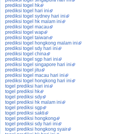
prediksi togel hk
prediksi togel hari ini
prediksi togel sydney hari ini
prediksi togel hk malam ini
prediksi togel macau
prediksi togel wap
prediksi togel taiwan
prediksi togel hongkong malam ini
prediksi togel sdy hari ini
prediksi togel china
prediksi togel sgp hari ini
prediksi togel singapore hari ini
prediksi togel jitu
prediksi togel macau hari ini
prediksi togel hongkong hari ini
togel prediksi hari ini
togel prediksi hk
togel prediksi sdy
togel prediksi hk malam ini
togel prediksi sgp
togel prediksi sakti
togel prediksi hongkong
togel prediksi sdy hari ini
togel prediksi hongkong syair